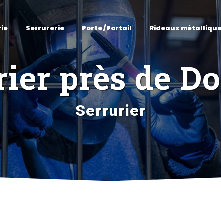
rie
Serrurerie
Porte / Portail
Rideaux métalliqu
rier près de D
Serrurier