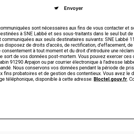
Envoyer
ommuniquées sont nécessaires aux fins de vous contacter et s
t destinées à SNE Labbé et ses sous-traitants dans le seul but d
t communiquées aux seuls destinataires suivants: SNE Labbé 1
disposez de droits d’accès, de rectification, d’effacement, de po
re consentement à tout moment et du droit d’introduire une réclam
r le sort de vos données post-mortem. Vous pouvez exercer ces d
abin 91290 Arpajon ou par courrier électronique à l'adresse labbe
emandé. Nous conservons vos données pendant la période de pris
x fins probatoires et de gestion des contentieux. Vous avez le dr
ge téléphonique, disponible à cette adresse:
Bloctel.gouv.fr
. C