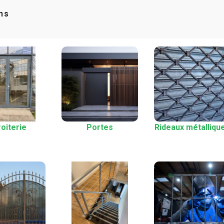
ns
oiterie
Portes
Rideaux métalliqu