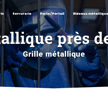
rie
Serrurerie
Porte / Portail
Rideaux métalliqu
tallique près 
Grille métallique