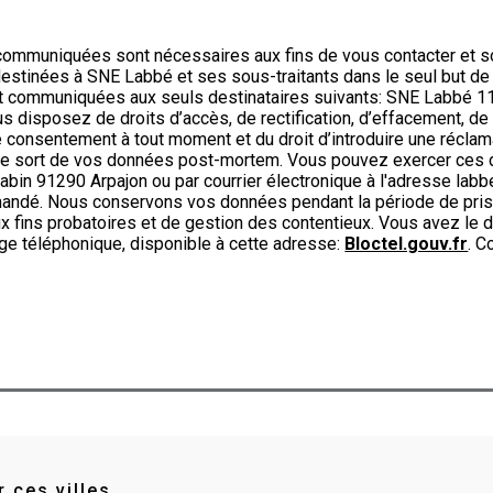
ommuniquées sont nécessaires aux fins de vous contacter et s
t destinées à SNE Labbé et ses sous-traitants dans le seul but d
t communiquées aux seuls destinataires suivants: SNE Labbé 1
disposez de droits d’accès, de rectification, d’effacement, de po
re consentement à tout moment et du droit d’introduire une réclam
r le sort de vos données post-mortem. Vous pouvez exercer ces d
abin 91290 Arpajon ou par courrier électronique à l'adresse labbe
emandé. Nous conservons vos données pendant la période de pris
x fins probatoires et de gestion des contentieux. Vous avez le dr
ge téléphonique, disponible à cette adresse:
Bloctel.gouv.fr
. C
 ces villes