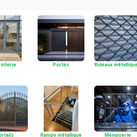
oiterie
Portes
Rideaux métalliqu
rtails
Rampe métallique
Menuiserie