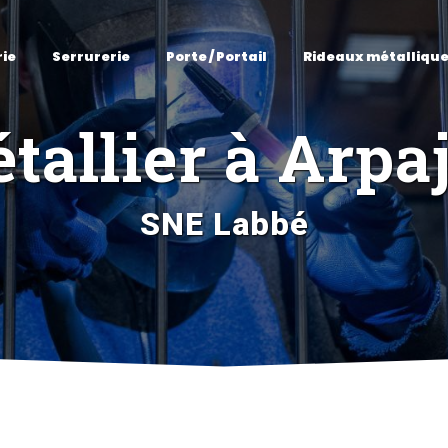
rie
Serrurerie
Porte / Portail
Rideaux métalliqu
tallier à Arpa
SNE Labbé