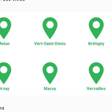
Melun
Vert-Saint-Denis
Brétigny
Orsay
Massy
Versailles
ns