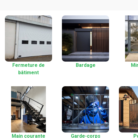
Fermeture de
Bardage
Mir
bâtiment
Main courante
Garde-corps
Po