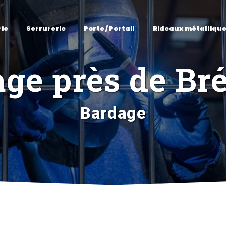
rie
Serrurerie
Porte / Portail
Rideaux métalliqu
ge près de Br
Bardage