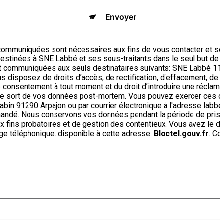
Envoyer
ommuniquées sont nécessaires aux fins de vous contacter et s
t destinées à SNE Labbé et ses sous-traitants dans le seul but d
t communiquées aux seuls destinataires suivants: SNE Labbé 1
disposez de droits d’accès, de rectification, d’effacement, de po
re consentement à tout moment et du droit d’introduire une réclam
r le sort de vos données post-mortem. Vous pouvez exercer ces d
abin 91290 Arpajon ou par courrier électronique à l'adresse labbe
emandé. Nous conservons vos données pendant la période de pris
x fins probatoires et de gestion des contentieux. Vous avez le dr
ge téléphonique, disponible à cette adresse:
Bloctel.gouv.fr
. C