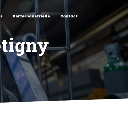
es
Porte industrielle
Contact
étigny