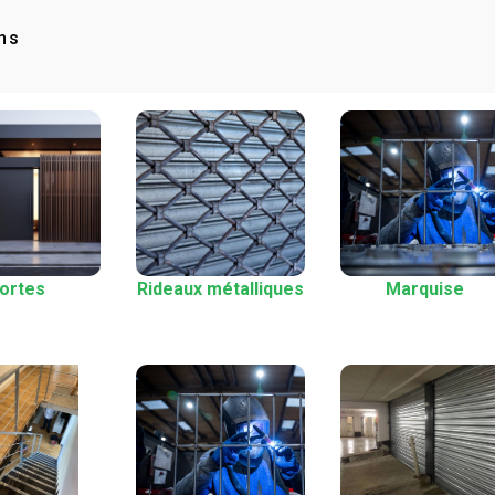
ns
ortes
Rideaux métalliques
Marquise